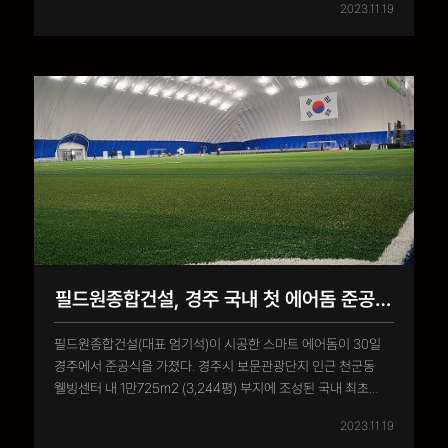
2023.11.19
부지에 조성된 국내 최초 스마트 에어돔은 ‘전지훈련 특화시설
에어돔 건립 지원 사업’ 공모에 선정된 필드원종합건설이 국비
50억원을..
필드원종합건설, 경주 국내 첫 에어돔 준공식 진행
필드원종합건설(대표 엄기석)이 시공한 스마트 에어돔이 30일
경주에서 준공식을 가졌다. 경주시 보문관광단지 인근 천군동
웰빙센터 내 1만725m2 (3,244평) 부지에 조성된 국내 최초
스마트 에어돔은 ‘전지훈련 특화시설 에어돔 건립 지원 사업’
2023.11.19
공모에 선정된 필드원종합건설이 국비 50억 원을 포함해 총