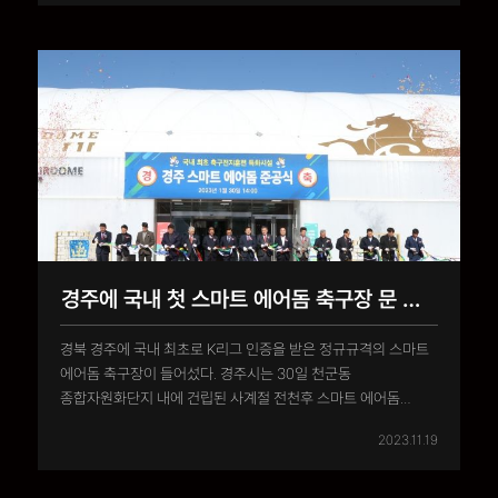
사업비 107억 원을 투입해 시공했다.스마트 에어돔은 가로
120m, 세로 ..
경주에 국내 첫 스마트 에어돔 축구장 문 열어
경북 경주에 국내 최초로 K리그 인증을 받은 정규규격의 스마트
에어돔 축구장이 들어섰다. 경주시는 30일 천군동
종합자원화단지 내에 건립된 사계절 전천후 스마트 에어돔
축구장 준공식을 가졌다고 밝혔다. 3월 말까지 시범 운영 후 4월
2023.11.19
정식 개장할 예정이다.에어돔 내부는 인조 잔디 축구장
(105m×68m) 1면과 모래훈련장이 있다. 또 사무실, 전술회의실,
탈의실 등의 부대 공�..