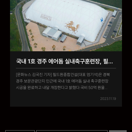
국내 1호 경주 에어돔 실내축구훈련장, 필드원종합건설 시공
[문화뉴스 김국진 기자] 필드원종합건설(대표 엄기석)은 경북
경주 보문관광단지 인근에 국내 1호 에어돔 실내 축구훈련장
시공을 완료하고 내달 개장한다고 밝혔다.국비 50억 원을
포함해 총 사업비 107억 원이 투입된 국내 1호 에어돔 실내
2023.11.19
축구훈련장은 경주시 보문관광단지 인근 천군동 웰빙센터 내
1만725m2 (3,244평) 부지에 조성됐다.정규 규격을 갖춘
인조잔디 축구장(105m x 68m)..