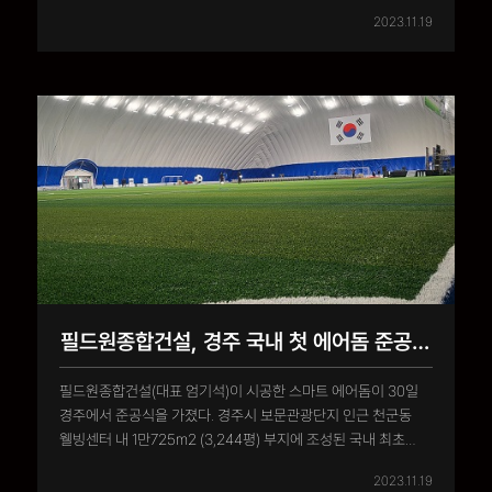
보문관광단지 인근 천군동 웰빙센터 내 1만725㎡(3244평)
2023.11.19
부지에 조성된 국내 최초 스마트 에어돔은 ‘전지훈련 특화시설
에어돔 건립 지원 사업’ 공모에 선정된 필드원종합건설이 국비
50억원을..
필드원종합건설, 경주 국내 첫 에어돔 준공식 진행
필드원종합건설(대표 엄기석)이 시공한 스마트 에어돔이 30일
경주에서 준공식을 가졌다. 경주시 보문관광단지 인근 천군동
웰빙센터 내 1만725m2 (3,244평) 부지에 조성된 국내 최초
스마트 에어돔은 ‘전지훈련 특화시설 에어돔 건립 지원 사업’
2023.11.19
공모에 선정된 필드원종합건설이 국비 50억 원을 포함해 총