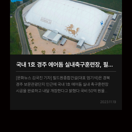
국내 1호 경주 에어돔 실내축구훈련장, 필드원종합건설 시공
[문화뉴스 김국진 기자] 필드원종합건설(대표 엄기석)은 경북
경주 보문관광단지 인근에 국내 1호 에어돔 실내 축구훈련장
시공을 완료하고 내달 개장한다고 밝혔다.국비 50억 원을
포함해 총 사업비 107억 원이 투입된 국내 1호 에어돔 실내
2023.11.19
축구훈련장은 경주시 보문관광단지 인근 천군동 웰빙센터 내
1만725m2 (3,244평) 부지에 조성됐다.정규 규격을 갖춘
인조잔디 축구장(105m x 68m)..