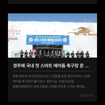
사업비 107억 원을 투입해 시공했다.스마트 에어돔은 가로
120m, 세로 ..
경주에 국내 첫 스마트 에어돔 축구장 문 열어
경북 경주에 국내 최초로 K리그 인증을 받은 정규규격의 스마트
에어돔 축구장이 들어섰다. 경주시는 30일 천군동
종합자원화단지 내에 건립된 사계절 전천후 스마트 에어돔
축구장 준공식을 가졌다고 밝혔다. 3월 말까지 시범 운영 후 4월
2023.11.19
정식 개장할 예정이다.에어돔 내부는 인조 잔디 축구장
(105m×68m) 1면과 모래훈련장이 있다. 또 사무실, 전술회의실,