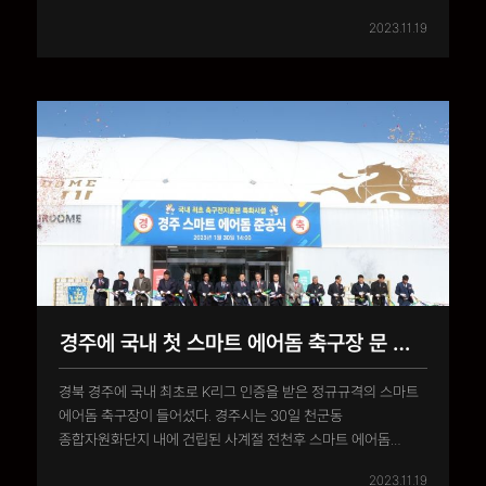
스마트 에어돔은 ‘전지훈련 특화시설 에어돔 건립 지원 사업’
2023.11.19
공모에 선정된 필드원종합건설이 국비 50억 원을 포함해 총
사업비 107억 원을 투입해 시공했다.스마트 에어돔은 가로
120m, 세로 ..
경주에 국내 첫 스마트 에어돔 축구장 문 열어
경북 경주에 국내 최초로 K리그 인증을 받은 정규규격의 스마트
에어돔 축구장이 들어섰다. 경주시는 30일 천군동
종합자원화단지 내에 건립된 사계절 전천후 스마트 에어돔
축구장 준공식을 가졌다고 밝혔다. 3월 말까지 시범 운영 후 4월
2023.11.19