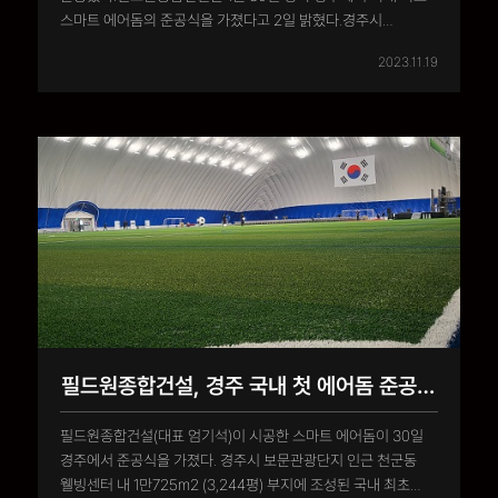
스마트 에어돔의 준공식을 가졌다고 2일 밝혔다.경주시
보문관광단지 인근 천군동 웰빙센터 내 1만725㎡(3244평)
2023.11.19
부지에 조성된 국내 최초 스마트 에어돔은 ‘전지훈련 특화시설
에어돔 건립 지원 사업’ 공모에 선정된 필드원종합건설이 국비
50억원을..
필드원종합건설, 경주 국내 첫 에어돔 준공식 진행
필드원종합건설(대표 엄기석)이 시공한 스마트 에어돔이 30일
경주에서 준공식을 가졌다. 경주시 보문관광단지 인근 천군동
웰빙센터 내 1만725m2 (3,244평) 부지에 조성된 국내 최초