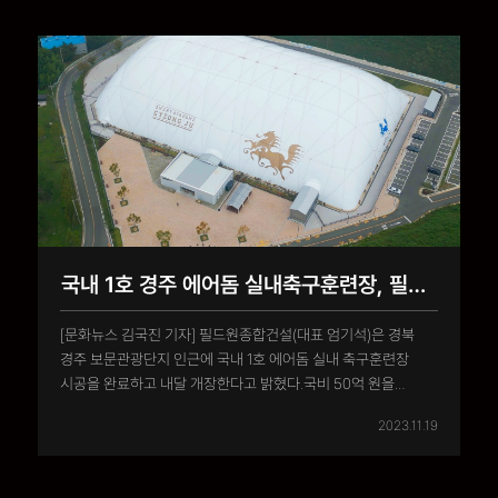
자동으로 공..
국내 1호 경주 에어돔 실내축구훈련장, 필드원종합건설 시공
[문화뉴스 김국진 기자] 필드원종합건설(대표 엄기석)은 경북
경주 보문관광단지 인근에 국내 1호 에어돔 실내 축구훈련장
시공을 완료하고 내달 개장한다고 밝혔다.국비 50억 원을
포함해 총 사업비 107억 원이 투입된 국내 1호 에어돔 실내
2023.11.19
축구훈련장은 경주시 보문관광단지 인근 천군동 웰빙센터 내
1만725m2 (3,244평) 부지에 조성됐다.정규 규격을 갖춘
인조잔디 축구장(105m x 68m)..