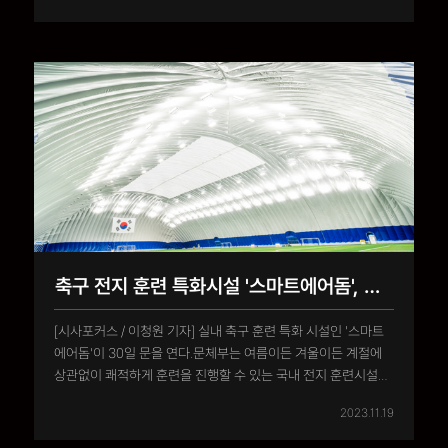
정식 개장할 예정이다.에어돔 내부는 인조 잔디 축구장
(105m×68m) 1면과 모래훈련장이 있다. 또 사무실, 전술회의실,
탈의실 등의 부대 공�..
축구 전지 훈련 특화시설 '스마트에어돔', 국내 최초 경주에 개장
[시사포커스 / 이청원 기자] 실내 축구 훈련 특화 시설인 '스마트
에어돔'이 30일 문을 연다.문체부는 여름이든 겨울이든 계절에
상관없이 쾌적하게 훈련을 진행할 수 있는 국내 전지 훈련시설을
설치해 지역경제를 활성화하고 신규 일자리를 창출하고자
2023.11.19
2020년부터 '에어돔 설치 지원 사업'을 추진하고 있다.
'스마트에어돔'은 에어돔 시설의 외부 막에서 공기를 공급해